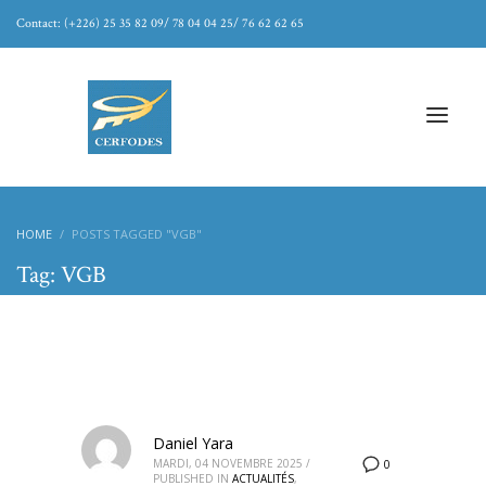
Contact: (+226) 25 35 82 09/ 78 04 04 25/ 76 62 62 65
HOME
POSTS TAGGED "VGB"
Tag: VGB
Daniel Yara
MARDI, 04 NOVEMBRE 2025
/
0
PUBLISHED IN
ACTUALITÉS
,