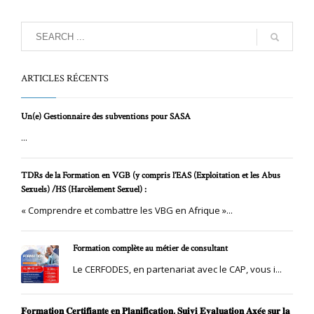
ARTICLES RÉCENTS
Un(e) Gestionnaire des subventions pour SASA
...
TDRs de la Formation en VGB (y compris l’EAS (Exploitation et les Abus
Sexuels) /HS (Harcèlement Sexuel) :
« Comprendre et combattre les VBG en Afrique »...
Formation complète au métier de consultant
Le CERFODES, en partenariat avec le CAP, vous i...
𝐅𝐨𝐫𝐦𝐚𝐭𝐢𝐨𝐧 𝐂𝐞𝐫𝐭𝐢𝐟𝐢𝐚𝐧𝐭𝐞 𝐞𝐧 𝐏𝐥𝐚𝐧𝐢𝐟𝐢𝐜𝐚𝐭𝐢𝐨𝐧, 𝐒𝐮𝐢𝐯𝐢 𝐄𝐯𝐚𝐥𝐮𝐚𝐭𝐢𝐨𝐧 𝐀𝐱𝐞́𝐞 𝐬𝐮𝐫 𝐥𝐚