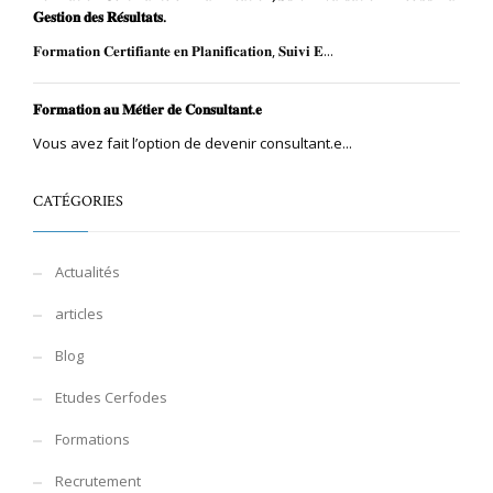
𝐆𝐞𝐬𝐭𝐢𝐨𝐧 𝐝𝐞𝐬 𝐑𝐞́𝐬𝐮𝐥𝐭𝐚𝐭𝐬.
𝐅𝐨𝐫𝐦𝐚𝐭𝐢𝐨𝐧 𝐂𝐞𝐫𝐭𝐢𝐟𝐢𝐚𝐧𝐭𝐞 𝐞𝐧 𝐏𝐥𝐚𝐧𝐢𝐟𝐢𝐜𝐚𝐭𝐢𝐨𝐧, 𝐒𝐮𝐢𝐯𝐢 𝐄...
𝐅𝐨𝐫𝐦𝐚𝐭𝐢𝐨𝐧 𝐚𝐮 𝐌𝐞́𝐭𝐢𝐞𝐫 𝐝𝐞 𝐂𝐨𝐧𝐬𝐮𝐥𝐭𝐚𝐧𝐭.𝐞
Vous avez fait l’option de devenir consultant.e...
CATÉGORIES
Actualités
articles
Blog
Etudes Cerfodes
Formations
Recrutement