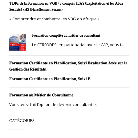
TDRs de la Formation en VGB (y compris l’EAS (Exploitation et les Abus
Sexuels) /HS (Harcèlement Sexuel) :
« Comprendre et combattre les VBG en Afrique »...
Formation complète au métier de consultant
Le CERFODES, en partenariat avec le CAP, vous i...
𝐅𝐨𝐫𝐦𝐚𝐭𝐢𝐨𝐧 𝐂𝐞𝐫𝐭𝐢𝐟𝐢𝐚𝐧𝐭𝐞 𝐞𝐧 𝐏𝐥𝐚𝐧𝐢𝐟𝐢𝐜𝐚𝐭𝐢𝐨𝐧, 𝐒𝐮𝐢𝐯𝐢 𝐄𝐯𝐚𝐥𝐮𝐚𝐭𝐢𝐨𝐧 𝐀𝐱𝐞́𝐞 𝐬𝐮𝐫 𝐥𝐚
𝐆𝐞𝐬𝐭𝐢𝐨𝐧 𝐝𝐞𝐬 𝐑𝐞́𝐬𝐮𝐥𝐭𝐚𝐭𝐬.
𝐅𝐨𝐫𝐦𝐚𝐭𝐢𝐨𝐧 𝐂𝐞𝐫𝐭𝐢𝐟𝐢𝐚𝐧𝐭𝐞 𝐞𝐧 𝐏𝐥𝐚𝐧𝐢𝐟𝐢𝐜𝐚𝐭𝐢𝐨𝐧, 𝐒𝐮𝐢𝐯𝐢 𝐄...
𝐅𝐨𝐫𝐦𝐚𝐭𝐢𝐨𝐧 𝐚𝐮 𝐌𝐞́𝐭𝐢𝐞𝐫 𝐝𝐞 𝐂𝐨𝐧𝐬𝐮𝐥𝐭𝐚𝐧𝐭.𝐞
Vous avez fait l’option de devenir consultant.e...
CATÉGORIES