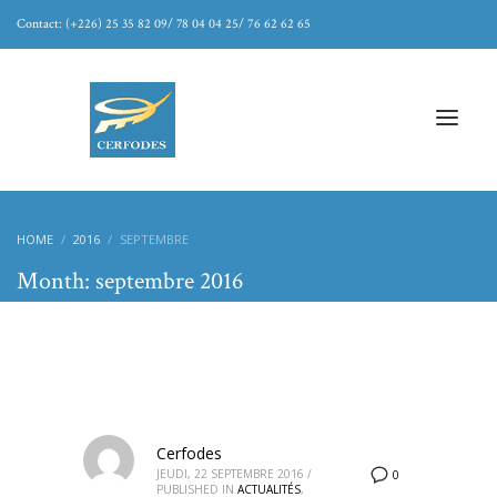
Contact: (+226) 25 35 82 09/ 78 04 04 25/ 76 62 62 65
HOME
2016
SEPTEMBRE
Month: septembre 2016
Cerfodes
JEUDI, 22 SEPTEMBRE 2016
/
0
PUBLISHED IN
ACTUALITÉS
,