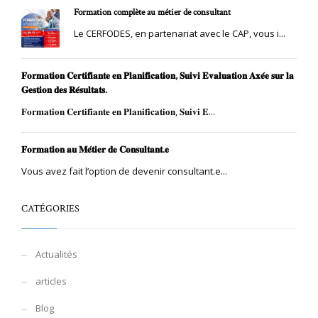
Formation complète au métier de consultant
Le CERFODES, en partenariat avec le CAP, vous i...
𝐅𝐨𝐫𝐦𝐚𝐭𝐢𝐨𝐧 𝐂𝐞𝐫𝐭𝐢𝐟𝐢𝐚𝐧𝐭𝐞 𝐞𝐧 𝐏𝐥𝐚𝐧𝐢𝐟𝐢𝐜𝐚𝐭𝐢𝐨𝐧, 𝐒𝐮𝐢𝐯𝐢 𝐄𝐯𝐚𝐥𝐮𝐚𝐭𝐢𝐨𝐧 𝐀𝐱𝐞́𝐞 𝐬𝐮𝐫 𝐥𝐚
𝐆𝐞𝐬𝐭𝐢𝐨𝐧 𝐝𝐞𝐬 𝐑𝐞́𝐬𝐮𝐥𝐭𝐚𝐭𝐬.
𝐅𝐨𝐫𝐦𝐚𝐭𝐢𝐨𝐧 𝐂𝐞𝐫𝐭𝐢𝐟𝐢𝐚𝐧𝐭𝐞 𝐞𝐧 𝐏𝐥𝐚𝐧𝐢𝐟𝐢𝐜𝐚𝐭𝐢𝐨𝐧, 𝐒𝐮𝐢𝐯𝐢 𝐄...
𝐅𝐨𝐫𝐦𝐚𝐭𝐢𝐨𝐧 𝐚𝐮 𝐌𝐞́𝐭𝐢𝐞𝐫 𝐝𝐞 𝐂𝐨𝐧𝐬𝐮𝐥𝐭𝐚𝐧𝐭.𝐞
Vous avez fait l’option de devenir consultant.e...
CATÉGORIES
Actualités
articles
Blog