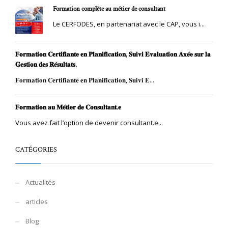
Formation complète au métier de consultant
Le CERFODES, en partenariat avec le CAP, vous i...
𝐅𝐨𝐫𝐦𝐚𝐭𝐢𝐨𝐧 𝐂𝐞𝐫𝐭𝐢𝐟𝐢𝐚𝐧𝐭𝐞 𝐞𝐧 𝐏𝐥𝐚𝐧𝐢𝐟𝐢𝐜𝐚𝐭𝐢𝐨𝐧, 𝐒𝐮𝐢𝐯𝐢 𝐄𝐯𝐚𝐥𝐮𝐚𝐭𝐢𝐨𝐧 𝐀𝐱𝐞́𝐞 𝐬𝐮𝐫 𝐥𝐚
𝐆𝐞𝐬𝐭𝐢𝐨𝐧 𝐝𝐞𝐬 𝐑𝐞́𝐬𝐮𝐥𝐭𝐚𝐭𝐬.
𝐅𝐨𝐫𝐦𝐚𝐭𝐢𝐨𝐧 𝐂𝐞𝐫𝐭𝐢𝐟𝐢𝐚𝐧𝐭𝐞 𝐞𝐧 𝐏𝐥𝐚𝐧𝐢𝐟𝐢𝐜𝐚𝐭𝐢𝐨𝐧, 𝐒𝐮𝐢𝐯𝐢 𝐄...
𝐅𝐨𝐫𝐦𝐚𝐭𝐢𝐨𝐧 𝐚𝐮 𝐌𝐞́𝐭𝐢𝐞𝐫 𝐝𝐞 𝐂𝐨𝐧𝐬𝐮𝐥𝐭𝐚𝐧𝐭.𝐞
Vous avez fait l’option de devenir consultant.e...
CATÉGORIES
Actualités
articles
Blog