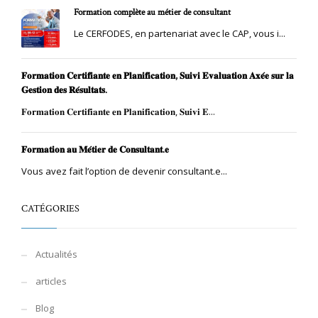
Formation complète au métier de consultant
Le CERFODES, en partenariat avec le CAP, vous i...
𝐅𝐨𝐫𝐦𝐚𝐭𝐢𝐨𝐧 𝐂𝐞𝐫𝐭𝐢𝐟𝐢𝐚𝐧𝐭𝐞 𝐞𝐧 𝐏𝐥𝐚𝐧𝐢𝐟𝐢𝐜𝐚𝐭𝐢𝐨𝐧, 𝐒𝐮𝐢𝐯𝐢 𝐄𝐯𝐚𝐥𝐮𝐚𝐭𝐢𝐨𝐧 𝐀𝐱𝐞́𝐞 𝐬𝐮𝐫 𝐥𝐚
𝐆𝐞𝐬𝐭𝐢𝐨𝐧 𝐝𝐞𝐬 𝐑𝐞́𝐬𝐮𝐥𝐭𝐚𝐭𝐬.
𝐅𝐨𝐫𝐦𝐚𝐭𝐢𝐨𝐧 𝐂𝐞𝐫𝐭𝐢𝐟𝐢𝐚𝐧𝐭𝐞 𝐞𝐧 𝐏𝐥𝐚𝐧𝐢𝐟𝐢𝐜𝐚𝐭𝐢𝐨𝐧, 𝐒𝐮𝐢𝐯𝐢 𝐄...
𝐅𝐨𝐫𝐦𝐚𝐭𝐢𝐨𝐧 𝐚𝐮 𝐌𝐞́𝐭𝐢𝐞𝐫 𝐝𝐞 𝐂𝐨𝐧𝐬𝐮𝐥𝐭𝐚𝐧𝐭.𝐞
Vous avez fait l’option de devenir consultant.e...
CATÉGORIES
Actualités
articles
Blog